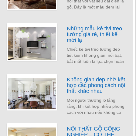
nội thất với vật liệu đại diện là
gỗ. Đây là một màu đem lại
sắc thái thâm trầm và giản dị,
yên bình.
Những mẫu kệ tivi treo
tường giá rẻ, thiết kế
mới lạ
Chiếc kệ tivi treo tường đẹp
tiết kiệm không gian, nổi bật,
bắt mắt luôn là lựa chọn hoàn
hảo cho mọi không gian và là
tâm điểm thu hút mọi ánh nhìn
Không gian đẹp nhờ kết
khi bước...
hợp các phong cách nội
thất khác nhau
Mọi người thường lo lắng
rằng, khi kết hợp nhiều phong
cách với nhau nếu không có
một kế hoạch tỉ mỉ thì sẽ kéo
theo là sản phẩm họ thiết kế
NỘI THẤT GỖ CÔNG
ra trong như...
NGHIỆP – CÓ THỂ