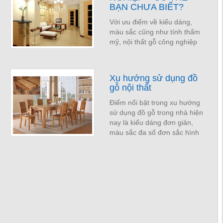
BẠN CHƯA BIẾT?
Với ưu điểm về kiểu dáng,
màu sắc cũng như tính thẩm
mỹ, nội thất gỗ công nghiệp
đang trở thành xu hướng lựa
chọn trang các gia đình hiện
nay. Tuy nhiên,...
Xu hướng sử dụng đồ
gỗ nội thất
Điểm nổi bật trong xu hướng
sử dụng đồ gỗ trong nhà hiện
nay là kiểu dáng đơn giản,
màu sắc đa số đơn sắc hình
khối là các đường thẳng trơn
nhẵn không...