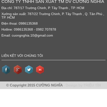
CÔNG TY TNHH SẢN XUẤT TM DV CƯỜNG NGHĨA
Địa chỉ: 787/17 Trường Chinh, P. Tây Thạnh , TP. HCM
Xưởng sản xuất: 787/22 Trường Chinh, P. Tây Thạnh , Q. Tân Phú ,
TP. HCM
Điện thoại: 0986135368
Hotline: 0986135368 - 0982.707878
Email: cuongnghia.10@gmail.com
LIÊN KẾT VỚI CHÚNG TÔI
© Copyright 2015 CƯỜNG NGHĨA
- Design by TRIỆU TÍN