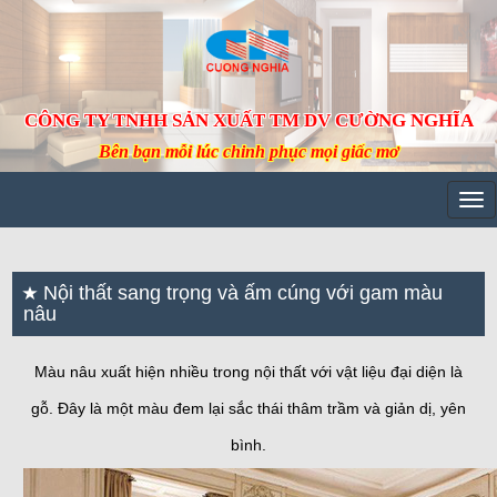
CÔNG TY TNHH SẢN XUẤT TM DV CƯỜNG NGHĨA
Bên bạn mỗi lúc chinh phục mọi giấc mơ
Tog
navi
Nội thất sang trọng và ấm cúng với gam màu
nâu
Màu nâu xuất hiện nhiều trong nội thất với vật liệu đại diện là
gỗ. Đây là một màu đem lại sắc thái thâm trầm và giản dị, yên
bình.