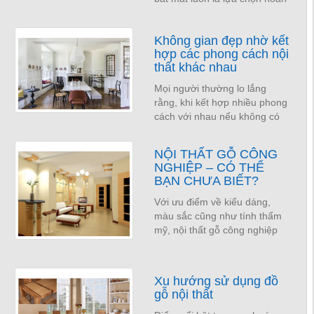
hảo cho mọi không gian và là
tâm điểm thu hút mọi ánh nhìn
Không gian đẹp nhờ kết
khi bước...
hợp các phong cách nội
thất khác nhau
Mọi người thường lo lắng
rằng, khi kết hợp nhiều phong
cách với nhau nếu không có
một kế hoạch tỉ mỉ thì sẽ kéo
theo là sản phẩm họ thiết kế
NỘI THẤT GỖ CÔNG
ra trong như...
NGHIỆP – CÓ THỂ
BẠN CHƯA BIẾT?
Với ưu điểm về kiểu dáng,
màu sắc cũng như tính thẩm
mỹ, nội thất gỗ công nghiệp
đang trở thành xu hướng lựa
chọn trang các gia đình hiện
nay. Tuy nhiên,...
Xu hướng sử dụng đồ
gỗ nội thất