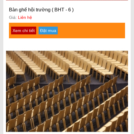
Bàn ghế hội trường ( BHT - 6 )
Giá:
Liên hệ
Xem chi tiết
Đặt mua