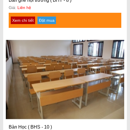
Bàn ghế hội trường ( BHT - 8 )
Giá:
Liên hệ
Xem chi tiết
Đặt mua
Bàn Học ( BHS - 10 )