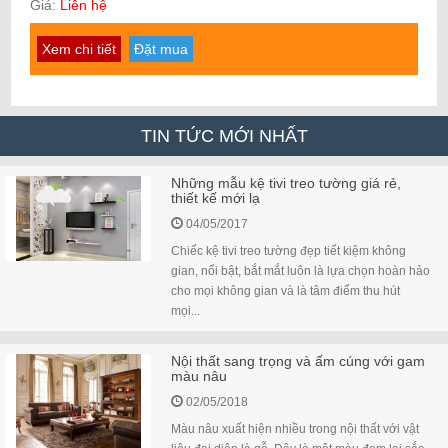
Giá:
Liên hệ
Xem chi tiết
Đặt mua
TIN TỨC MỚI NHẤT
Những mẫu kệ tivi treo tường giá rẻ,
thiết kế mới lạ
04/05/2017
Chiếc kệ tivi treo tường đẹp tiết kiệm không
gian, nổi bật, bắt mắt luôn là lựa chọn hoàn hảo
cho mọi không gian và là tâm điểm thu hút
mọi...
Nội thất sang trọng và ấm cúng với gam
màu nâu
02/05/2018
Màu nâu xuất hiện nhiều trong nội thất với vật