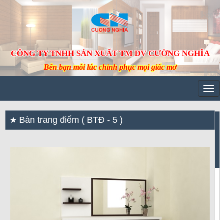
CÔNG TY TNHH SẢN XUẤT TM DV CƯỜNG NGHĨA
Bên bạn mỗi lúc chinh phục mọi giấc mơ
Tog
navi
Bàn trang điểm ( BTĐ - 5 )