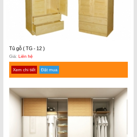
Tủ gỗ ( TG - 12 )
Giá:
Liên hệ
Xem chi tiết
Đặt mua