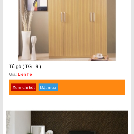
Tủ gỗ ( TG - 9 )
Giá:
Liên hệ
Xem chi tiết
Đặt mua