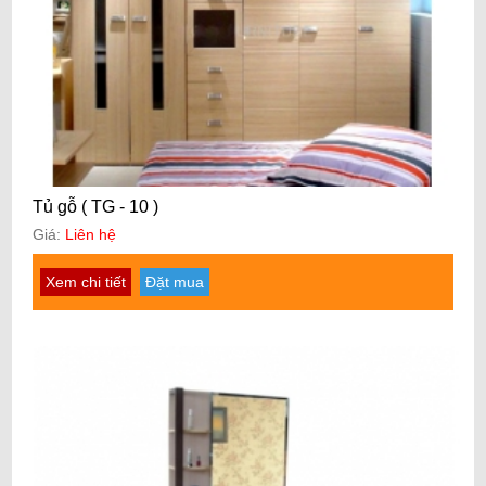
Tủ gỗ ( TG - 10 )
Giá:
Liên hệ
Xem chi tiết
Đặt mua