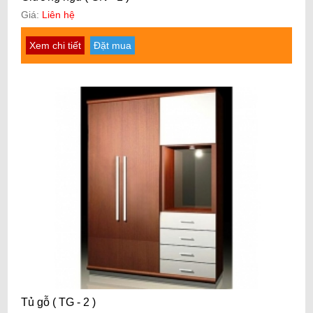
Giá:
Liên hệ
Xem chi tiết
Đặt mua
Tủ gỗ ( TG - 2 )