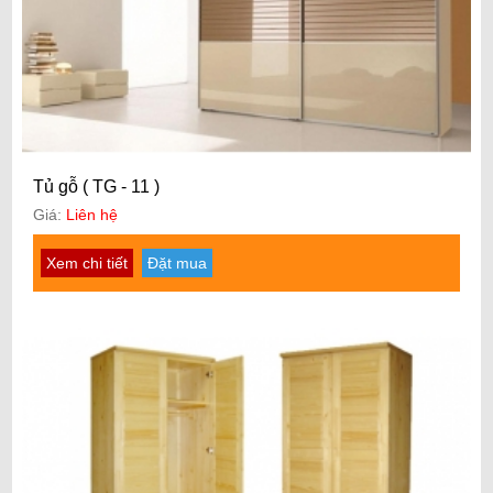
Tủ gỗ ( TG - 11 )
Giá:
Liên hệ
Xem chi tiết
Đặt mua