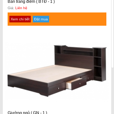
Bàn trang điểm ( BTĐ - 1 )
Giá:
Liên hệ
Xem chi tiết
Đặt mua
Giường ngủ ( GN - 1 )