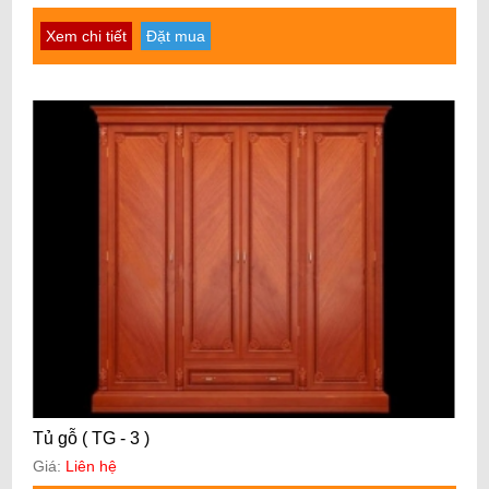
Xem chi tiết
Đặt mua
Tủ gỗ ( TG - 3 )
Giá:
Liên hệ