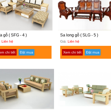
a gỗ ( SFG - 4 )
Sa long gỗ ( SLG - 5 )
:
Liên hệ
Giá:
Liên hệ
em chi tiết
Đặt mua
Xem chi tiết
Đặt mua