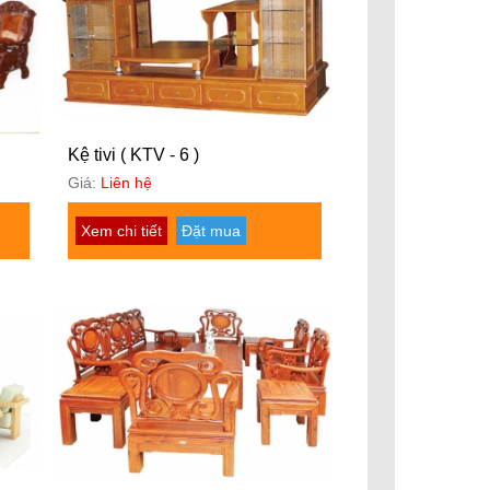
Kệ tivi ( KTV - 6 )
Giá:
Liên hệ
Xem chi tiết
Đặt mua