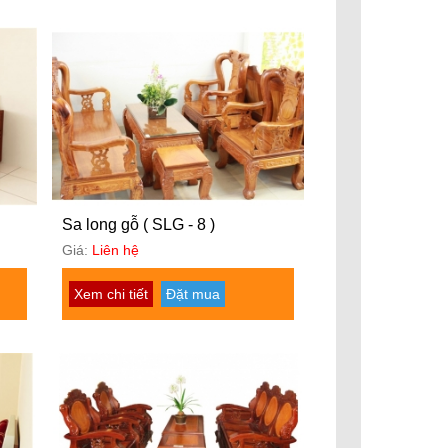
Sa long gỗ ( SLG - 8 )
Giá:
Liên hệ
Xem chi tiết
Đặt mua