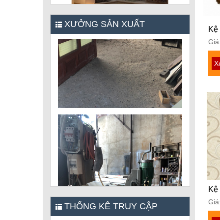
XƯỞNG SẢN XUẤT
Kệ 
Giá
X
Kệ 
Giá
THỐNG KÊ TRUY CẬP