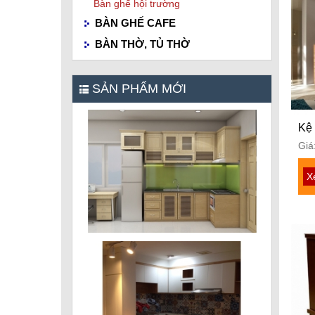
Bàn ghế hội trường
BÀN GHẾ CAFE
BÀN THỜ, TỦ THỜ
SẢN PHẨM MỚI
Kệ 
Giá
X