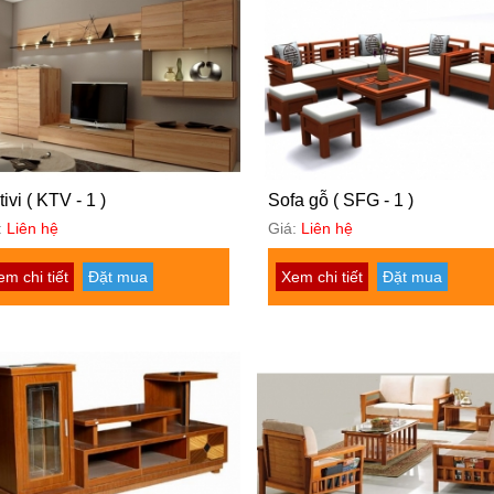
tivi ( KTV - 1 )
Sofa gỗ ( SFG - 1 )
:
Liên hệ
Giá:
Liên hệ
em chi tiết
Đặt mua
Xem chi tiết
Đặt mua