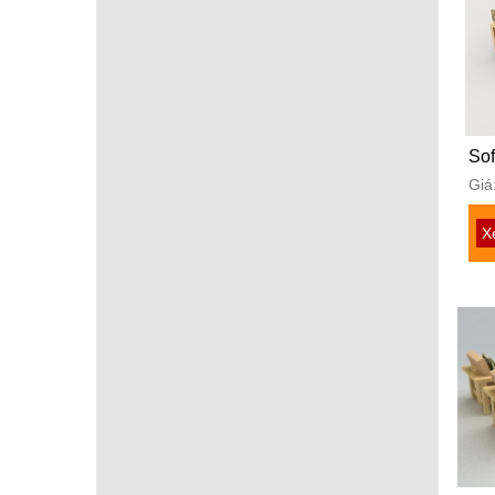
Sof
Giá
X