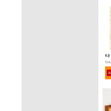
Kệ 
Giá
X