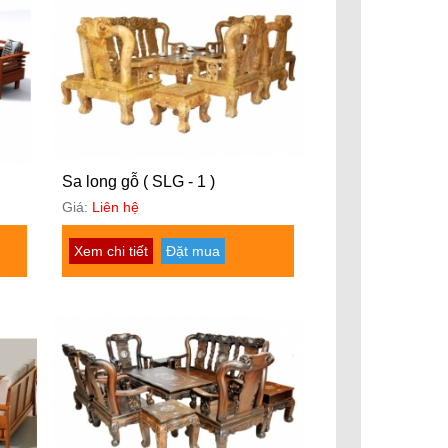
Sa long gỗ ( SLG - 1 )
Giá:
Liên hệ
Xem chi tiết
Đặt mua