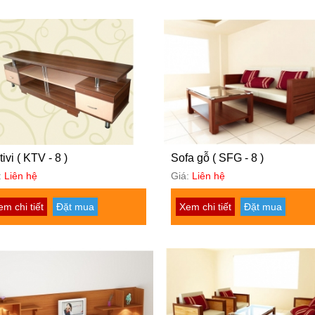
tivi ( KTV - 8 )
Sofa gỗ ( SFG - 8 )
:
Liên hệ
Giá:
Liên hệ
em chi tiết
Đặt mua
Xem chi tiết
Đặt mua