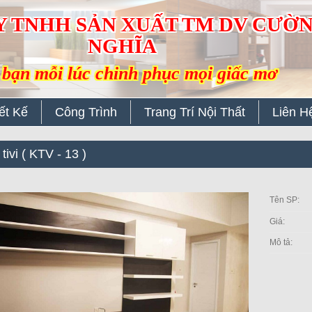
Y TNHH SẢN XUẤT TM DV CƯỜ
NGHĨA
bạn mỗi lúc chinh phục mọi giấc mơ
ết Kế
Công Trình
Trang Trí Nội Thất
Liên H
tivi ( KTV - 13 )
Tên SP:
Giá:
Mô tả: