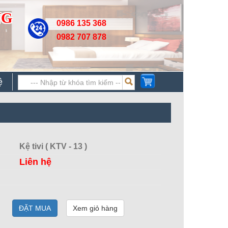
NG
0986 135 368
0982 707 878
ệ
Kệ tivi ( KTV - 13 )
Liên hệ
ĐẶT MUA
Xem giỏ hàng