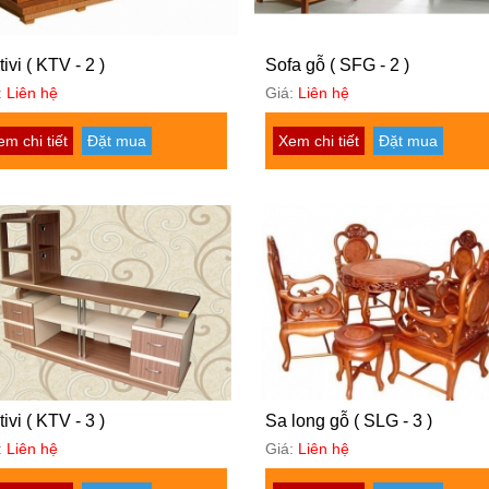
tivi ( KTV - 2 )
Sofa gỗ ( SFG - 2 )
:
Liên hệ
Giá:
Liên hệ
em chi tiết
Đặt mua
Xem chi tiết
Đặt mua
tivi ( KTV - 3 )
Sa long gỗ ( SLG - 3 )
:
Liên hệ
Giá:
Liên hệ