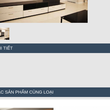
I TIẾT
C SẢN PHẨM CÙNG LOẠI