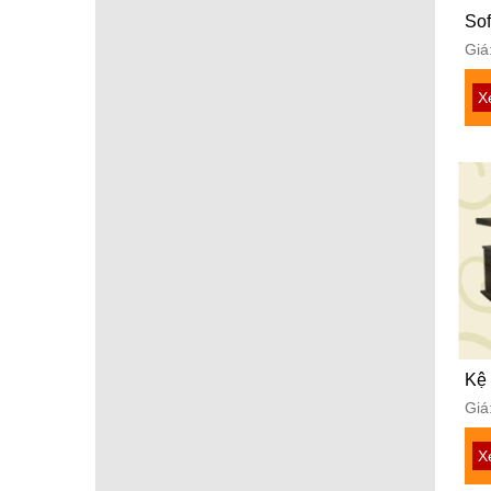
Sof
Giá
X
Kệ 
Giá
X