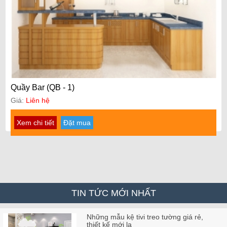
Quầy Bar (QB - 1)
Giá:
Liên hệ
Xem chi tiết
Đặt mua
TIN TỨC MỚI NHẤT
Những mẫu kệ tivi treo tường giá rẻ,
thiết kế mới lạ