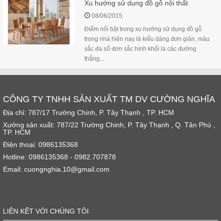
Xu hướng sử dụng đồ gỗ nội thất
08/06/2015
Điểm nổi bật trong xu hướng sử dụng đồ gỗ
trong nhà hiện nay là kiểu dáng đơn giản, màu
sắc đa số đơn sắc hình khối là các đường
thẳng...
CÔNG TY TNHH SẢN XUẤT TM DV CƯỜNG NGHĨA
Địa chỉ: 787/17 Trường Chinh, P. Tây Thạnh , TP. HCM
Xưởng sản xuất: 787/22 Trường Chinh, P. Tây Thạnh , Q. Tân Phú ,
TP. HCM
Điện thoại: 0986135368
Hotline: 0986135368 - 0982.707878
Email: cuongnghia.10@gmail.com
LIÊN KẾT VỚI CHÚNG TÔI