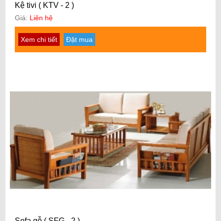
Kệ tivi ( KTV - 2 )
Giá:
Liên hệ
Xem chi tiết
Đặt mua
Sofa gỗ ( SFG - 2 )