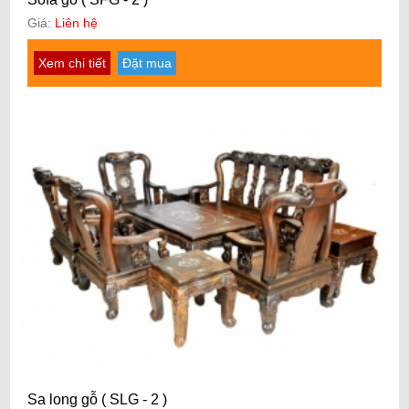
Giá:
Liên hệ
Xem chi tiết
Đặt mua
Sa long gỗ ( SLG - 2 )