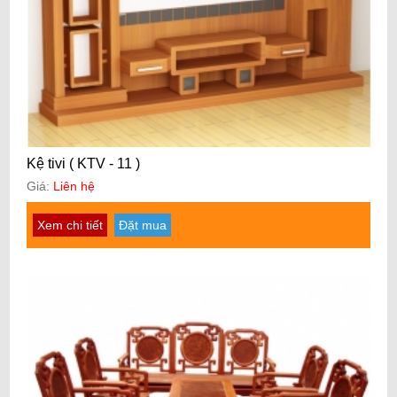
Kệ tivi ( KTV - 11 )
Giá:
Liên hệ
Xem chi tiết
Đặt mua