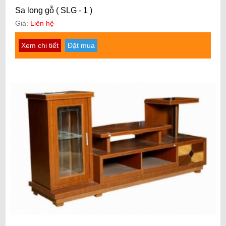
Sa long gỗ ( SLG - 1 )
Giá:
Liên hệ
Xem chi tiết
Đặt mua