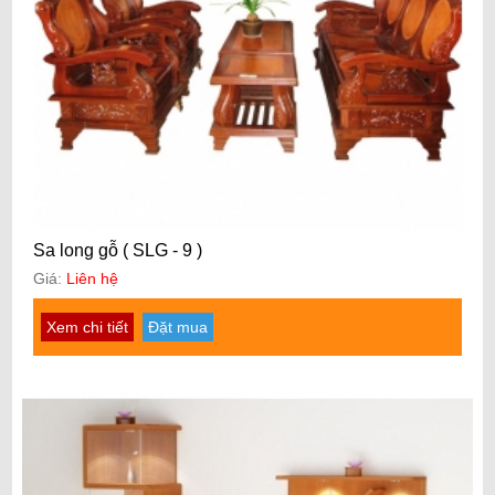
Sa long gỗ ( SLG - 9 )
Giá:
Liên hệ
Xem chi tiết
Đặt mua