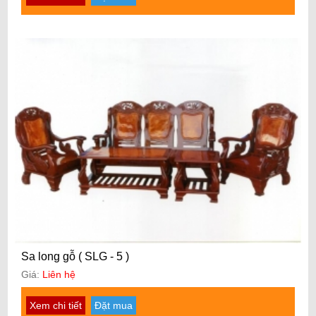
Sa long gỗ ( SLG - 5 )
Giá:
Liên hệ
Xem chi tiết
Đặt mua