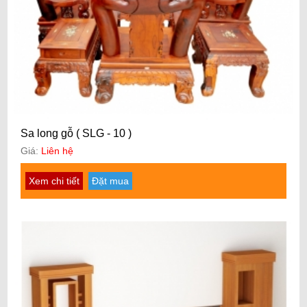
Sa long gỗ ( SLG - 10 )
Giá:
Liên hệ
Xem chi tiết
Đặt mua