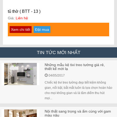
tủ thờ ( BTT - 13 )
Giá:
Liên hệ
Xem chi tiết
Đặt mua
TIN TỨC MỚI NHẤT
Những mẫu kệ tivi treo tường giá rẻ,
thiết kế mới lạ
04/05/2017
Chiếc kệ tivi treo tường đẹp tiết kiệm không
gian, nổi bật, bắt mắt luôn là lựa chọn hoàn hảo
cho mọi không gian và là tâm điểm thu hút
mọi...
Nội thất sang trọng và ấm cúng với gam
màu nâu