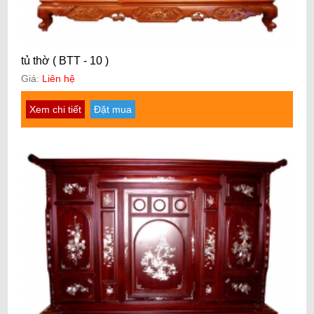
tủ thờ ( BTT - 10 )
Giá:
Liên hệ
Xem chi tiết
Đặt mua