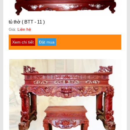
tủ thờ ( BTT - 11 )
Giá:
Liên hệ
Xem chi tiết
Đặt mua